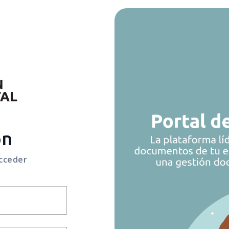
ón
acceder