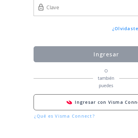
lock_outline
Clave
¿Olvidast
Ingresar
O
también
puedes
Ingresar con Visma Conn
¿Qué es Visma Connect?